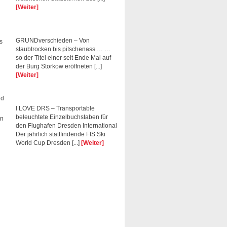
[Weiter]
GRUNDverschieden – Von
s
staubtrocken bis pitschenass … …
so der Titel einer seit Ende Mai auf
der Burg Storkow eröffneten [...]
[Weiter]
nd
I LOVE DRS – Transportable
beleuchtete Einzelbuchstaben für
en
den Flughafen Dresden International
Der jährlich stattfindende FIS Ski
World Cup Dresden [...]
[Weiter]