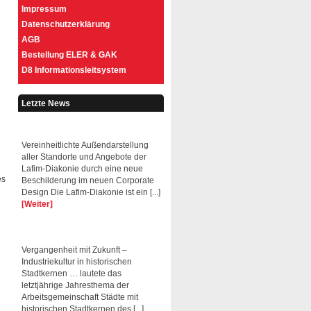
Impressum
Datenschutzerklärung
AGB
Bestellung ELER & GAK
D8 Informationsleitsystem
Letzte News
Vereinheitlichte Außendarstellung
aller Standorte und Angebote der
Lafim-Diakonie durch eine neue
es
Beschilderung im neuen Corporate
Design Die Lafim-Diakonie ist ein [...]
[Weiter]
Vergangenheit mit Zukunft –
Industriekultur in historischen
Stadtkernen … lautete das
letztjährige Jahresthema der
Arbeitsgemeinschaft Städte mit
historischen Stadtkernen des [...]