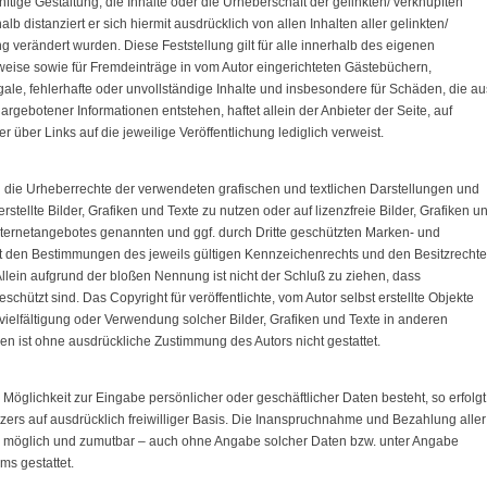
ftige Gestaltung, die Inhalte oder die Urheberschaft der gelinkten/ verknüpften
alb distanziert er sich hiermit ausdrücklich von allen Inhalten aller gelinkten/
g verändert wurden. Diese Feststellung gilt für alle innerhalb des eigenen
weise sowie für Fremdeinträge in vom Autor eingerichteten Gästebüchern,
egale, fehlerhafte oder unvollständige Inhalte und insbesondere für Schäden, die au
rgebotener Informationen entstehen, haftet allein der Anbieter der Seite, auf
 über Links auf die jeweilige Veröffentlichung lediglich verweist.
nen die Urheberrechte der verwendeten grafischen und textlichen Darstellungen und
stellte Bilder, Grafiken und Texte zu nutzen oder auf lizenzfreie Bilder, Grafiken u
Internetangebotes genannten und ggf. durch Dritte geschützten Marken- und
 den Bestimmungen des jeweils gültigen Kennzeichenrechts und den Besitzrecht
llein aufgrund der bloßen Nennung ist nicht der Schluß zu ziehen, dass
chützt sind. Das Copyright für veröffentlichte, vom Autor selbst erstellte Objekte
ervielfältigung oder Verwendung solcher Bilder, Grafiken und Texte in anderen
en ist ohne ausdrückliche Zustimmung des Autors nicht gestattet.
Möglichkeit zur Eingabe persönlicher oder geschäftlicher Daten besteht, so erfolgt
zers auf ausdrücklich freiwilliger Basis. Die Inanspruchnahme und Bezahlung aller
ch möglich und zumutbar – auch ohne Angabe solcher Daten bzw. unter Angabe
s gestattet.