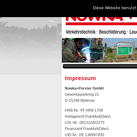
Diese Website benutzt
Impressum
Nowka+Forster GmbH
Gewerbeparkring 21
D-15299 Müllrose
HRB-Nr.: FF HRB 1709
Amtsgericht Frankfurt(Oder)
USt.-Nr.: 061/115/02275
Finanzamt Frankfurt(Oder)
UID-Nr.: DE 138997830