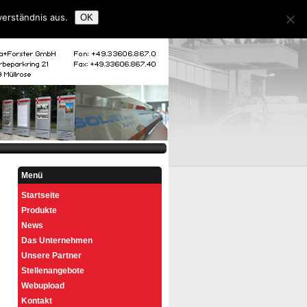
verständnis aus.
OK
Startseite
Kontakt
Impressum
Menü
Startseite
Produkte
News
Das Unternehmen
Unsere Partner
Stellenangebote
Webupload
Kontakt