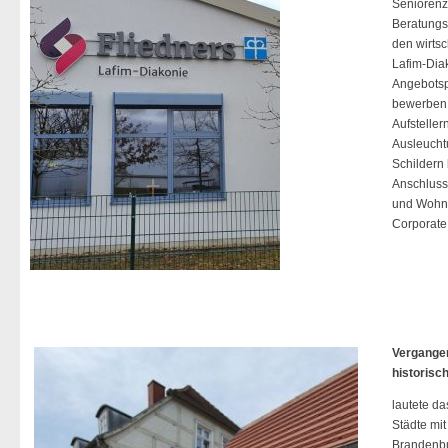
Seniorenze
Beratungs
den wirtsc
Lafim-Diak
Angebotsp
bewerben,
Aufsteller
Ausleucht
Schildern 
Anschluss 
und Wohns
Corporate
Vergangenh
historisc
lautete da
Städte mit
Brandenbu