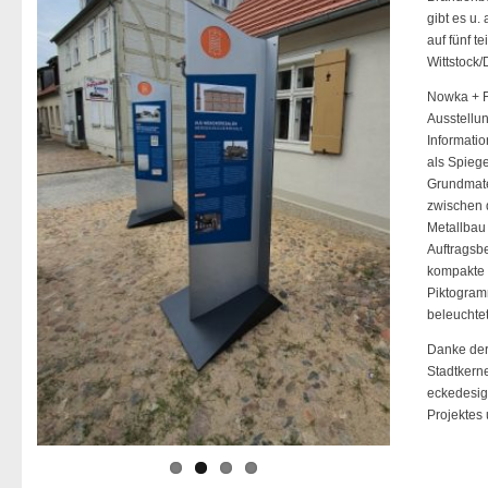
gibt es u.
auf fünf t
Wittstock/
Nowka + Fo
Ausstellu
Informatio
als Spieg
Grundmate
zwischen 
Metallbau 
Auftragsbe
kompakte 
Piktogramm
beleuchtet
Danke der 
Stadtkern
eckedesig
Projektes