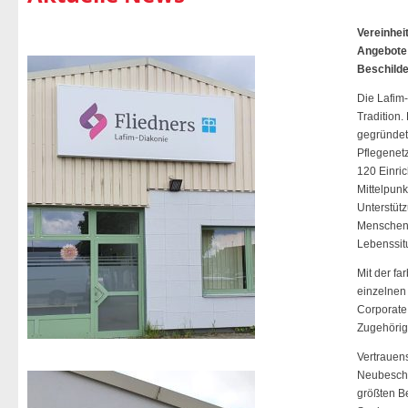
Vereinhei
Angebote 
Beschilde
Die Lafim-
Tradition.
gegründet 
Pflegenet
120 Einric
Mittelpunk
Unterstüt
Menschen 
Lebenssitu
Mit der fa
einzelnen
Corporate
Zugehörigk
Vertrauen
Neubeschi
größten Be